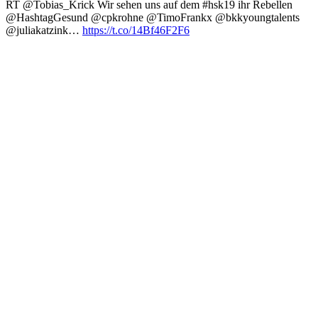
RT @Tobias_Krick Wir sehen uns auf dem #hsk19 ihr Rebellen
@HashtagGesund @cpkrohne @TimoFrankx @bkkyoungtalents
@juliakatzink…
https://t.co/14Bf46F2F6