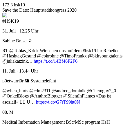
172
3
hsk19
Save the Date: Hauptstadtkongress 2020
#HSK19
31. Juli · 12.25 Uhr
Sabine Brase 🦅
RT @Tobias_Krick Wir sehen uns auf dem #hsk19 ihr Rebellen
@HashtagGesund @cpkrohne @TimoFrankx @bkkyoungtalents
@juliakatzink…
https://t.co/14Bf46F2F6
11. Juli · 13.44 Uhr
p0etwarri0r 🐘 Systemelefant
@when_hurts @cdm2311 @andree_dominik @Chemguy2_0
@OnkelBlogs @AnthroBlogger @SilentInFlames »Das ist
asozial!« 👉🏼 U…
https://t.co/G7rT99ht0N
08. M
Medical Information Management BSc/MSc program HsH